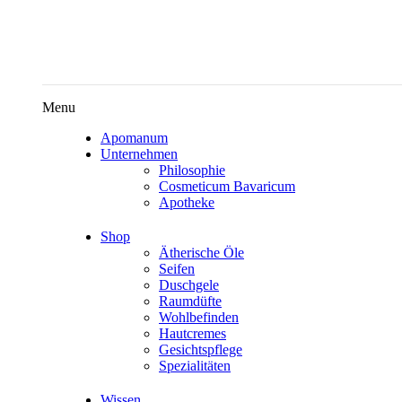
Menu
Apomanum
Unternehmen
Philosophie
Cosmeticum Bavaricum
Apotheke
Shop
Ätherische Öle
Seifen
Duschgele
Raumdüfte
Wohlbefinden
Hautcremes
Gesichtspflege
Spezialitäten
Wissen