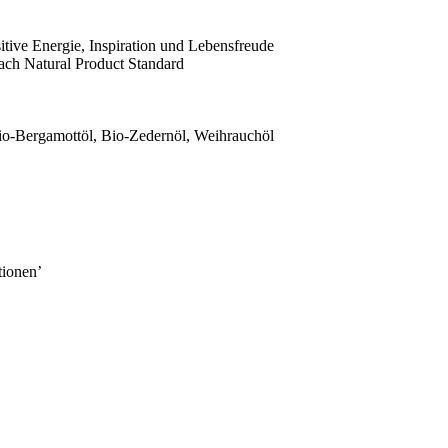
tive Energie, Inspiration und Lebensfreude
t nach Natural Product Standard
Bio-Bergamottöl, Bio-Zedernöl, Weihrauchöl
tionen’