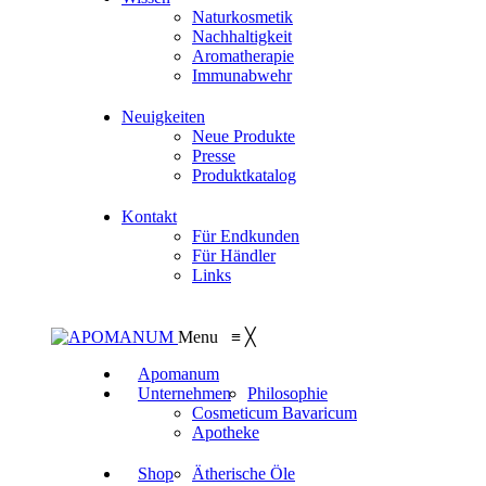
Naturkosmetik
Nachhaltigkeit
Aromatherapie
Immunabwehr
Neuigkeiten
Neue Produkte
Presse
Produktkatalog
Kontakt
Für Endkunden
Für Händler
Links
Menu
≡
╳
Apomanum
Unternehmen
Philosophie
Cosmeticum Bavaricum
Apotheke
Shop
Ätherische Öle