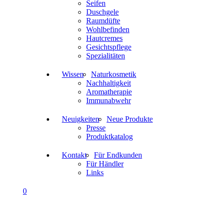
Seifen
Duschgele
Raumdüfte
Wohlbefinden
Hautcremes
Gesichtspflege
Spezialitäten
Wissen
Naturkosmetik
Nachhaltigkeit
Aromatherapie
Immunabwehr
Neuigkeiten
Neue Produkte
Presse
Produktkatalog
Kontakt
Für Endkunden
Für Händler
Links
0