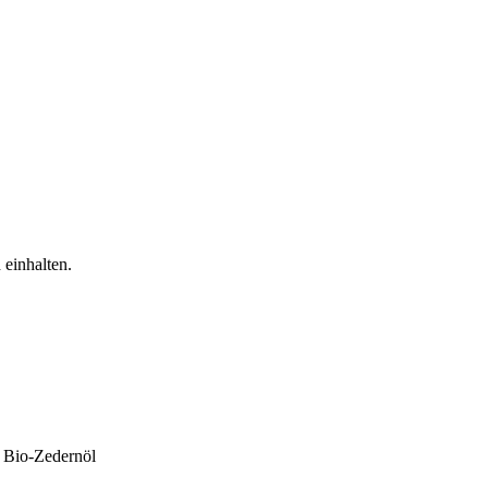
.
 einhalten.
, Bio-Zedernöl